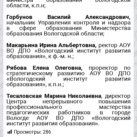
министра образования Вологодской
области, к.п.н;
Горбунов Василий Александрович,
начальник Управления контроля и надзора
в сфере образования Министерства
образования Вологодской области;
Макарьина Ирина Альбертовна,
ректор АОУ
ВО ДПО «Вологодский институт развития
образования», к ф.-м. н.;
Рябова Елена Олеговна,
проректор по
стратегическому развитию АОУ ВО ДПО
«Вологодский институт развития
образования», к.п.н.;
Тесаловская Марина Николаевна
, директор
Центра непрерывного повышения
профессионального мастерства
педагогических работников в городе
Вологде АОУ ВО ДПО «Вологодский
институт развития образования».
Просмотры:
286