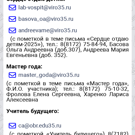
lab-vospit@viro35.ru
basova_oa@viro35.ru
andreevame@viro35.ru
(с пометкой в теме письма «Сердце отдаю
детям-2025»), тел.: 8(8172) 75-84-94, Басова
Ольга Андреевна (доб.307), Андреева Мария
Евгеньевна (доб. 352).
Мастер года:
master_goda@viro35.ru
(с пометкой в теме письма «Мастер года»,
Ф.И.О. участника); тел.: 8(8172) 75-10-32,
Фролова Елена Сергеевна, Харенко Лариса
Алексеевна
Учитель будущего:
ca@obr.edu35.ru
(с пометкой «Учитель будущего») 8(7182)