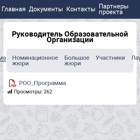
Партнеры
Главная
Документы
Контакты
проекта
Руководитель Образовательной
Организации
ма
Номинационное
Большое
Участники
Ла
жюри
жюри
РОО_Программа
Просмотры:
262