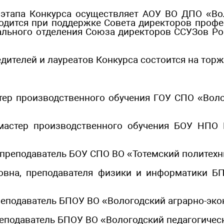
 этапа Конкурса осуществляет АОУ ВО ДПО «Вол
оводится при поддержке Совета директоров проф
нального отделения Союза директоров ССУЗов Ро
дителей и лауреатов Конкурса состоится на тор
стер производственного обучения ГОУ СПО «Вол
мастер производственного обучения БОУ НПО
 преподаватель БОУ СПО ВО «Тотемский политех
овна, преподавателя физики и информатики Б
преподаватель БПОУ ВО «Вологодский аграрно-эк
реподаватель БПОУ ВО «Вологодский педагогичес