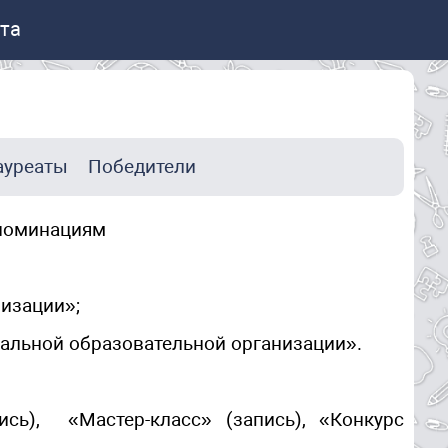
та
ауреаты
Победители
 номинациям
изации»;
альной образовательной организации».
сь), «Мастер-класс» (запись), «Конкурс